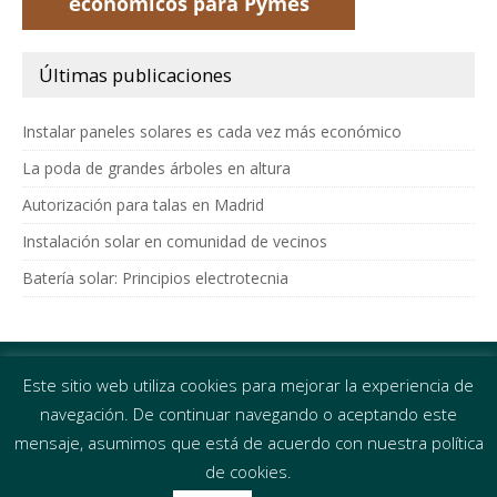
Últimas publicaciones
Instalar paneles solares es cada vez más económico
La poda de grandes árboles en altura
Autorización para talas en Madrid
Instalación solar en comunidad de vecinos
Batería solar: Principios electrotecnia
Distrita Inversiones
Este sitio web utiliza cookies para mejorar la experiencia de
Eficiencia energética y prevención de riesgos laborales
navegación. De continuar navegando o aceptando este
C/ García de Paredes 22,
mensaje, asumimos que está de acuerdo con nuestra política
Madrid
de cookies.