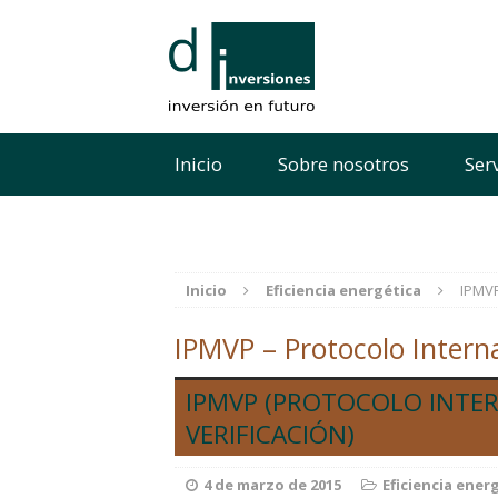
Inicio
Sobre nosotros
Ser
Inicio
Eficiencia energética
IPMVP
IPMVP – Protocolo Interna
IPMVP (PROTOCOLO INTER
VERIFICACIÓN)
4 de marzo de 2015
Eficiencia ener