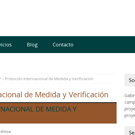
vicios
Blog
Contacto
 – Protocolo Internacional de Medida y Verificación
So
cional de Medida y Verificación
Gabin
campo
NACIONAL DE MEDIDA Y
proye
proye
gética
Se