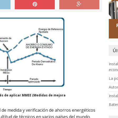
Úl
Insta
econ
La po
Autor
és de aplicar MMEE (Medidas de mejora
Insta
Bater
 de medida y verificación de ahorros energéticos
titud de técnicos en varios países del mundo.