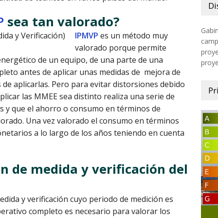
Di
P
sea tan valorado?
Gabin
da y Verificación)
IPMVP
es un método muy
campo
valorado porque permite
proye
ergético de un equipo, de una parte de una
proy
ompleto antes de aplicar unas medidas de mejora de
de aplicarlas. Pero para evitar distorsiones debido
Pr
licar las MMEE sea distinto realiza una serie de
nes y que el ahorro o consumo en términos de
lorado. Una vez valorado el consumo en términos
netarios a lo largo de los años teniendo en cuenta
n de medida y verificación del
dida y verificación cuyo periodo de medición es
perativo completo es necesario para valorar los