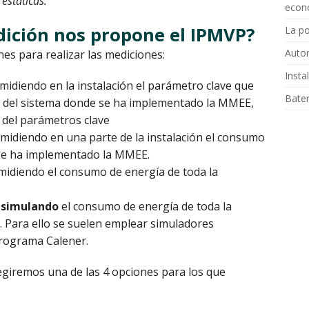
estáticas.
econ
ición nos propone el IPMVP?
La po
Autor
es para realizar las mediciones:
Insta
midiendo en la instalación el parámetro clave que
Bater
 del sistema donde se ha implementado la MMEE,
 del parámetros clave
 midiendo en una parte de la instalación el consumo
 se ha implementado la MMEE.
midiendo el consumo de energía de toda la
a
simulando
el consumo de energía de toda la
a. Para ello se suelen emplear simuladores
programa Calener.
egiremos una de las 4 opciones para los que