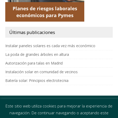
Últimas publicaciones
Instalar paneles solares es cada vez más económico
La poda de grandes árboles en altura
Autorización para talas en Madrid
Instalación solar en comunidad de vecinos
Batería solar: Principios electrotecnia
Distrita Inversiones
Este sitio web utiliza cookies para mejorar la experiencia de
Eficiencia energética y prevención de riesgos laborales
navegación. De continuar navegando o aceptando este
C/ García de Paredes 22,