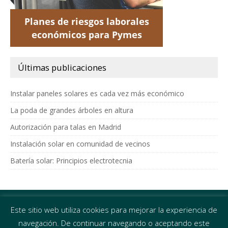
Últimas publicaciones
Instalar paneles solares es cada vez más económico
La poda de grandes árboles en altura
Autorización para talas en Madrid
Instalación solar en comunidad de vecinos
Batería solar: Principios electrotecnia
Distrita Inversiones
Este sitio web utiliza cookies para mejorar la experiencia de
Eficiencia energética y prevención de riesgos laborales
navegación. De continuar navegando o aceptando este
C/ García de Paredes 22,